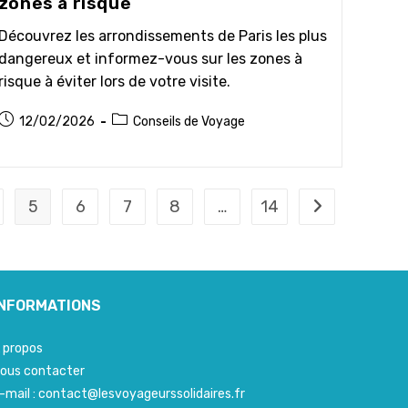
zones à risque
Découvrez les arrondissements de Paris les plus
dangereux et informez-vous sur les zones à
risque à éviter lors de votre visite.
Publication
Post
12/02/2026
Conseils de Voyage
publiée :
category:
5
6
7
8
…
14
Aller à la page 
INFORMATIONS
 propos
ous contacter
-mail : contact@lesvoyageurssolidaires.fr