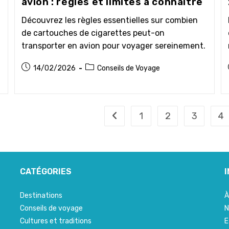
avion : règles et limites à connaître
Découvrez les règles essentielles sur combien
de cartouches de cigarettes peut-on
transporter en avion pour voyager sereinement.
Publication
Post
14/02/2026
Conseils de Voyage
publiée :
category:
1
2
3
4
Go to the previous page
CATÉGORIES
Destinations
À
Conseils de voyage
N
Cultures et traditions
E