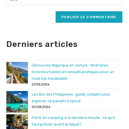
address
l’URL
comment
to
de
comment
votre
site
(facultatif)
Derniers articles
Découvrez Majorque en voiture : itinéraires
incontournables et conseils pratiques pour un
road trip inoubliable
07/08/2026
Les îles des Philippines : guide complet pour
explorer ce paradis tropical
05/08/2026
Partir en camping à la dernière minute : ce qu’il
faut prévoir avant le départ