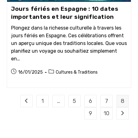
Jours fériés en Espagne : 10 dates
importantes et leur signification
Plongez dans la richesse culturelle à travers les
jours fériés en Espagne. Ces célébrations offrent
un aperçu unique des traditions locales. Que vous
planifiez un voyage ou souhaitiez simplement
en…
Publication
Post
16/01/2025
Cultures & Traditions
publiée :
category:
1
…
5
6
7
8
Go to the previous page
9
10
Aller à 