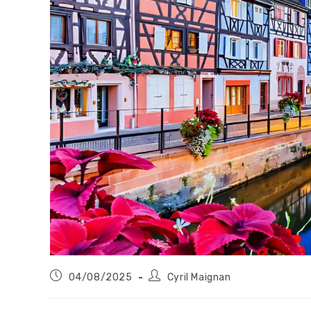
Publication
Auteur/autrice
04/08/2025
Cyril Maignan
publiée :
de
la