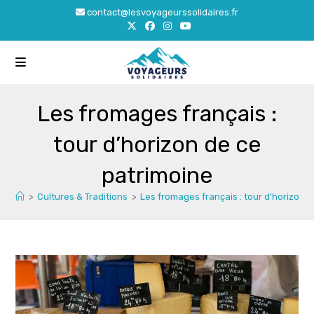
Skip
contact@lesvoyageurssolidaires.fr
to
content
Les fromages français :
tour d’horizon de ce
patrimoine
>
Cultures & Traditions
>
Les fromages français : tour d’horizon 