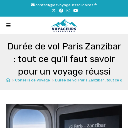
Skip
contact@lesvoyageurssolidaires.fr
to
content
Durée de vol Paris Zanzibar
: tout ce qu’il faut savoir
pour un voyage réussi
>
Conseils de Voyage
>
Durée de vol Paris Zanzibar : tout ce qu’i