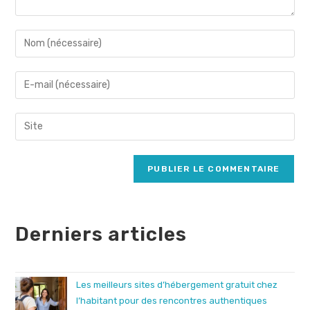
Enter
your
name
Enter
or
your
username
email
Saisir
to
address
l’URL
comment
to
de
comment
votre
site
(facultatif)
Derniers articles
Les meilleurs sites d’hébergement gratuit chez
l’habitant pour des rencontres authentiques