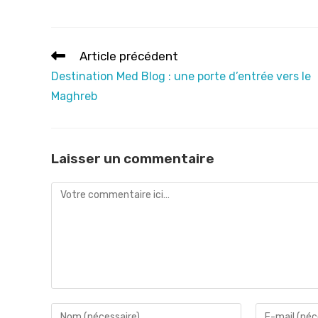
Read
Article précédent
more
Destination Med Blog : une porte d’entrée vers le
articles
Maghreb
Laisser un commentaire
Comment
Enter
Enter