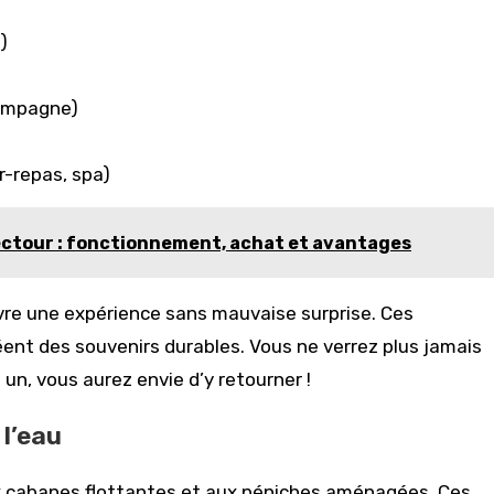
)
campagne)
r-repas, spa)
ctour : fonctionnement, achat et avantages
vre une expérience sans mauvaise surprise. Ces
éent des souvenirs durables. Vous ne verrez plus jamais
n, vous aurez envie d’y retourner !
 l’eau
 aux cabanes flottantes et aux péniches aménagées. Ces