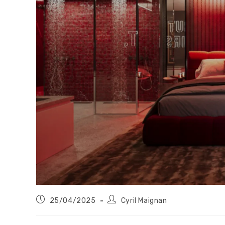
Publication
Auteur/autrice
25/04/2025
Cyril Maignan
publiée :
de
la