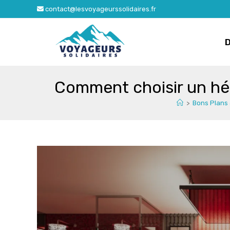
Skip
contact@lesvoyageurssolidaires.fr
to
content
Comment choisir un hé
>
Bons Plans