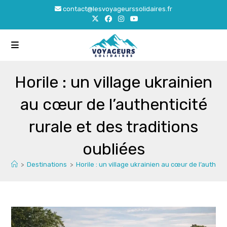
Skip
contact@lesvoyageurssolidaires.fr
to
content
Horile : un village ukrainien
au cœur de l’authenticité
rurale et des traditions
oubliées
>
Destinations
>
Horile : un village ukrainien au cœur de l’authent