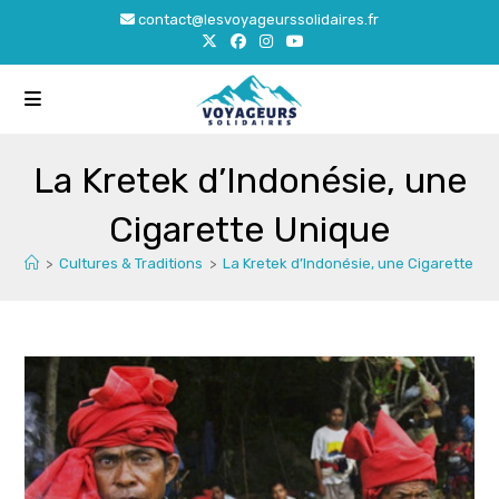
Skip
contact@lesvoyageurssolidaires.fr
to
content
La Kretek d’Indonésie, une
Cigarette Unique
>
Cultures & Traditions
>
La Kretek d’Indonésie, une Cigarette Un