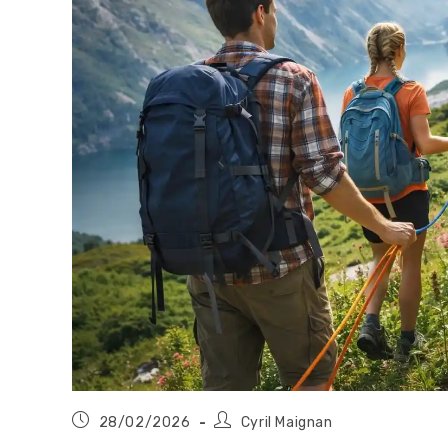
Publication
Auteur/autrice
28/02/2026
Cyril Maignan
publiée :
de