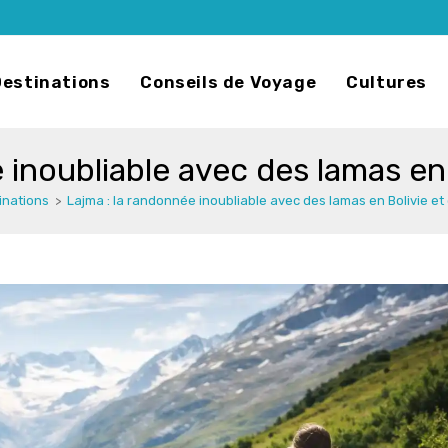
Destinations
Conseils de Voyage
Cultures
 inoubliable avec des lamas en
inations
>
Lajma : la randonnée inoubliable avec des lamas en Bolivie et