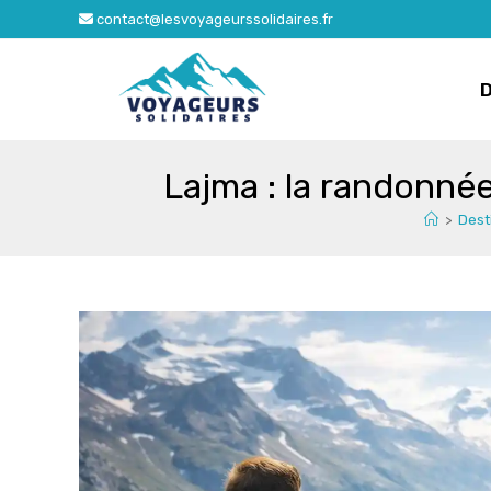
Skip
contact@lesvoyageurssolidaires.fr
to
content
Lajma : la randonnée
>
Dest