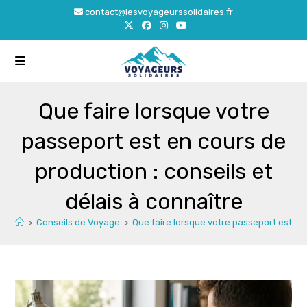
Skip
contact@lesvoyageurssolidaires.fr
to
content
Que faire lorsque votre
passeport est en cours de
production : conseils et
délais à connaître
>
Conseils de Voyage
>
Que faire lorsque votre passeport est en 