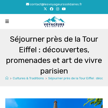
Skip
contact@lesvoyageurssolidaires.fr
to
content
Séjourner près de la Tour
Eiffel : découvertes,
promenades et art de vivre
parisien
>
Cultures & Traditions
>
Séjourner près de la Tour Eiffel : décou