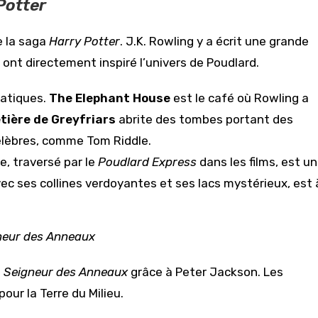
Potter
e la saga
Harry Potter
. J.K. Rowling y a écrit une grande
ont directement inspiré l’univers de Poudlard.
matiques.
The Elephant House
est le café où Rowling a
tière de Greyfriars
abrite des tombes portant des
élèbres, comme Tom Riddle.
re, traversé par le
Poudlard Express
dans les films, est un
vec ses collines verdoyantes et ses lacs mystérieux, est 
neur des Anneaux
e
Seigneur des Anneaux
grâce à Peter Jackson. Les
our la Terre du Milieu.