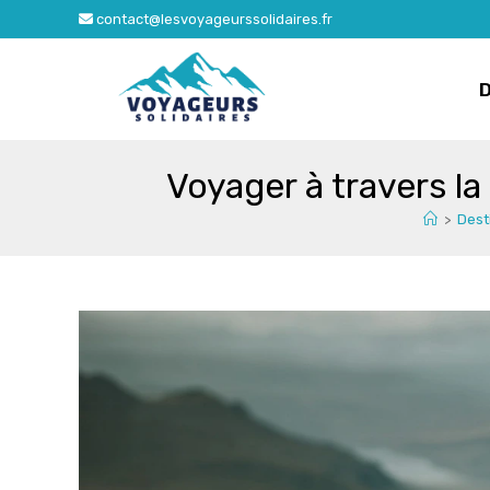
Skip
contact@lesvoyageurssolidaires.fr
to
content
Voyager à travers la 
>
Dest