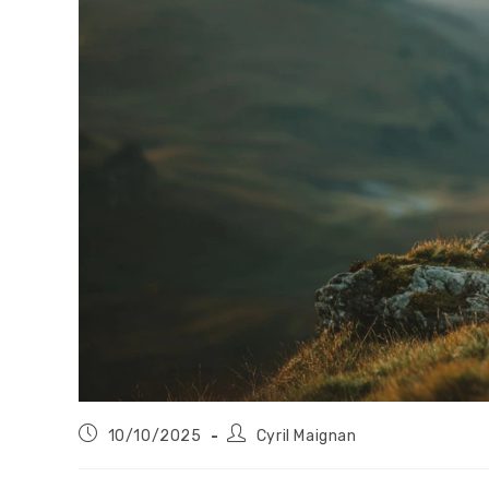
Publication
Auteur/autrice
10/10/2025
Cyril Maignan
publiée :
de
la