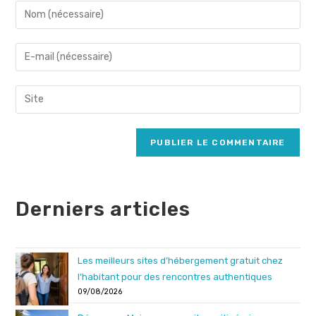
Enter
your
name
Enter
or
your
username
email
Saisir
to
address
l’URL
comment
to
de
comment
votre
site
(facultatif)
Derniers articles
Les meilleurs sites d’hébergement gratuit chez
l’habitant pour des rencontres authentiques
09/08/2026