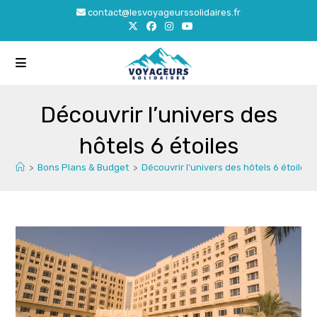
Skip
contact@lesvoyageurssolidaires.fr
to
content
Découvrir l’univers des
hôtels 6 étoiles
>
Bons Plans & Budget
>
Découvrir l’univers des hôtels 6 étoiles