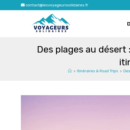
Skip
contact@lesvoyageurssolidaires.fr
to
content
Des plages au désert 
it
>
Itinéraires & Road Trips
>
Des