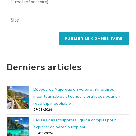
or
your
username
email
Saisir
to
address
l’URL
comment
to
de
comment
votre
site
(facultatif)
Derniers articles
Découvrez Majorque en voiture : itinéraires
incontournables et conseils pratiques pour un
road trip inoubliable
07/08/2026
Les îles des Philippines : guide complet pour
explorer ce paradis tropical
05/08/2026