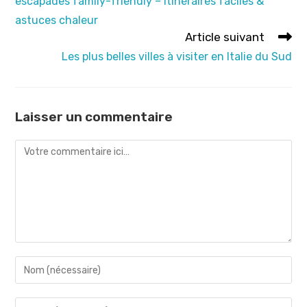
escapades family-friendly – itinéraires faciles &
astuces chaleur
Article suivant
Les plus belles villes à visiter en Italie du Sud
Laisser un commentaire
Comment
Enter
your
name
Enter