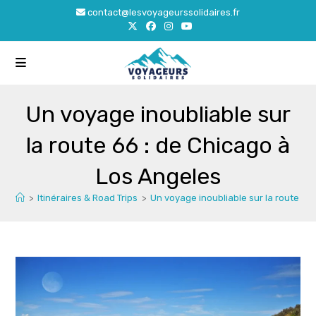
Skip
contact@lesvoyageurssolidaires.fr
to
content
Un voyage inoubliable sur
la route 66 : de Chicago à
Los Angeles
>
Itinéraires & Road Trips
>
Un voyage inoubliable sur la route 66