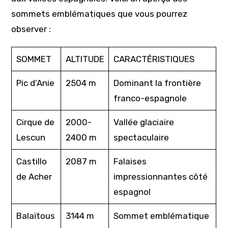
sommets emblématiques que vous pourrez
observer :
SOMMET
ALTITUDE
CARACTÉRISTIQUES
Pic d’Anie
2504 m
Dominant la frontière
franco-espagnole
Cirque de
2000-
Vallée glaciaire
Lescun
2400 m
spectaculaire
Castillo
2087 m
Falaises
de Acher
impressionnantes côté
espagnol
Balaïtous
3144 m
Sommet emblématique