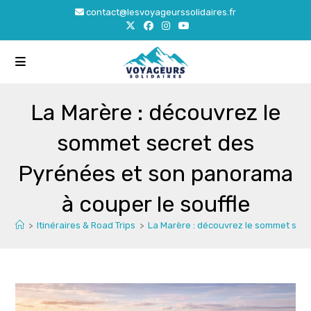
Skip
contact@lesvoyageurssolidaires.fr
to
content
La Marère : découvrez le
sommet secret des
Pyrénées et son panorama
à couper le souffle
>
Itinéraires & Road Trips
>
La Marère : découvrez le sommet secr