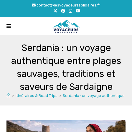
Skip
contact@lesvoyageurssolidaires.fr
to
content
Serdania : un voyage
authentique entre plages
sauvages, traditions et
saveurs de Sardaigne
>
Itinéraires & Road Trips
>
Serdania : un voyage authentique ent