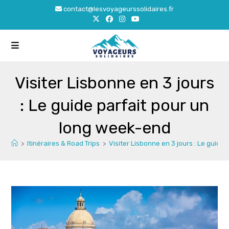
Skip
contact@lesvoyageurssolidaires.fr
to
content
Visiter Lisbonne en 3 jours
: Le guide parfait pour un
long week-end
>
Itinéraires & Road Trips
>
Visiter Lisbonne en 3 jours : Le guide