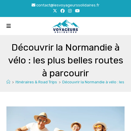
Skip
contact@lesvoyageurssolidaires.fr
to
content
Découvrir la Normandie à
vélo : les plus belles routes
à parcourir
>
Itinéraires & Road Trips
>
Découvrir la Normandie à vélo : les plu