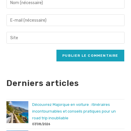
Enter
your
name
Enter
or
your
username
email
Saisir
to
address
l’URL
comment
to
de
comment
votre
site
(facultatif)
Derniers articles
Découvrez Majorque en voiture : itinéraires
incontournables et conseils pratiques pour un
road trip inoubliable
07/08/2026