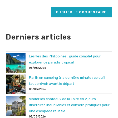
l’URL
comment
to
de
comment
votre
site
(facultatif)
Derniers articles
Les îles des Philippines : guide complet pour
explorer ce paradis tropical
05/08/2026
Partir en camping à la dernière minute : ce qu’il
faut prévoir avant le départ
03/08/2026
Visiter les châteaux de la Loire en 2 jours :
itinéraires inoubliables et conseils pratiques pour
une escapade réussie
02/08/2026